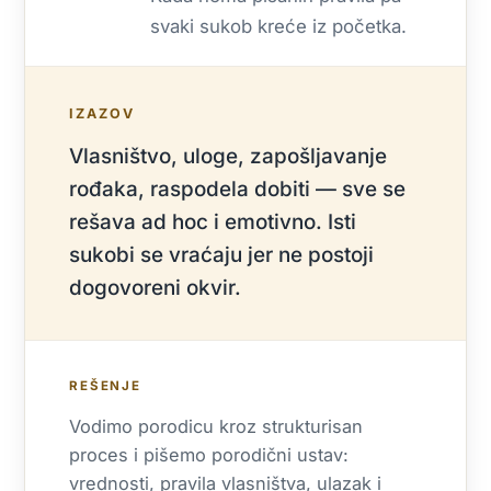
svaki sukob kreće iz početka.
IZAZOV
Vlasništvo, uloge, zapošljavanje
rođaka, raspodela dobiti — sve se
rešava ad hoc i emotivno. Isti
sukobi se vraćaju jer ne postoji
dogovoreni okvir.
REŠENJE
Vodimo porodicu kroz strukturisan
proces i pišemo porodični ustav:
vrednosti, pravila vlasništva, ulazak i