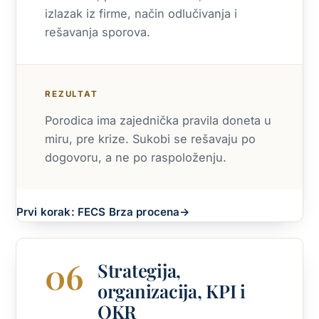
izlazak iz firme, način odlučivanja i
rešavanja sporova.
REZULTAT
Porodica ima zajednička pravila doneta u
miru, pre krize. Sukobi se rešavaju po
dogovoru, a ne po raspoloženju.
Prvi korak: FECS Brza procena
→
06
Strategija,
organizacija, KPI i
OKR