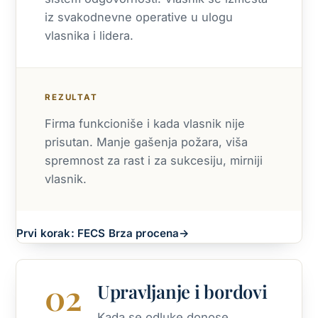
iz svakodnevne operative u ulogu
vlasnika i lidera.
REZULTAT
Firma funkcioniše i kada vlasnik nije
prisutan. Manje gašenja požara, viša
spremnost za rast i za sukcesiju, mirniji
vlasnik.
Prvi korak: FECS Brza procena
→
02
Upravljanje i bordovi
Kada se odluke donose