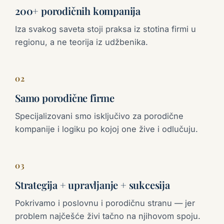
200+ porodičnih kompanija
Iza svakog saveta stoji praksa iz stotina firmi u
regionu, a ne teorija iz udžbenika.
02
Samo porodične firme
Specijalizovani smo isključivo za porodične
kompanije i logiku po kojoj one žive i odlučuju.
03
Strategija + upravljanje + sukcesija
Pokrivamo i poslovnu i porodičnu stranu — jer
problem najčešće živi tačno na njihovom spoju.