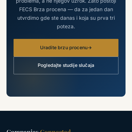
problema, a ne njegov uzrok. Zato postoji
FECS Brza procena — da za jedan dan
utvrdimo gde ste danas i koja su prva tri
poteza.
Uradite brzu procenu
→
Pogledajte studije slučaja
Companies
Connected