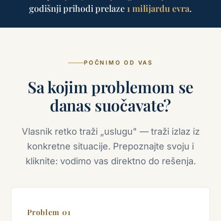
godišnji prihodi prelaze
1 milijardu evra
.
POČNIMO OD VAS
Sa kojim problemom se
danas suočavate?
Vlasnik retko traži „uslugu" — traži izlaz iz
konkretne situacije. Prepoznajte svoju i
kliknite: vodimo vas direktno do rešenja.
Problem 01