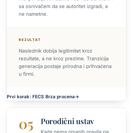
sa osnivačem da se autoritet izgradi, a
ne nametne.
REZULTAT
Naslednik dobija legitimitet kroz
rezultate, a ne kroz prezime. Tranzicija
generacija postaje prirodna i prihvaćena
u firmi.
Prvi korak: FECS Brza procena
→
05
Porodični ustav
Kada nema pisanih pravila pa