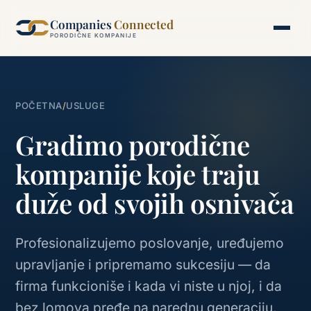
Companies
Connected
PORODIČNE KOMPANIJE
POČETNA
/
USLUGE
Gradimo porodične
kompanije koje traju
duže od svojih osnivača
Profesionalizujemo poslovanje, uređujemo
upravljanje i pripremamo sukcesiju — da
firma funkcioniše i kada vi niste u njoj, i da
bez lomova pređe na narednu generaciju.