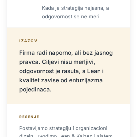
Kada je strategija nejasna, a
odgovornost se ne meri.
IZAZOV
Firma radi naporno, ali bez jasnog
pravca. Ciljevi nisu merljivi,
odgovornost je rasuta, a Lean i
kvalitet zavise od entuzijazma
pojedinaca.
REŠENJE
Postavljamo strategiju i organizacioni
dizajn, uvodimo Lean & Kaizen i sistem