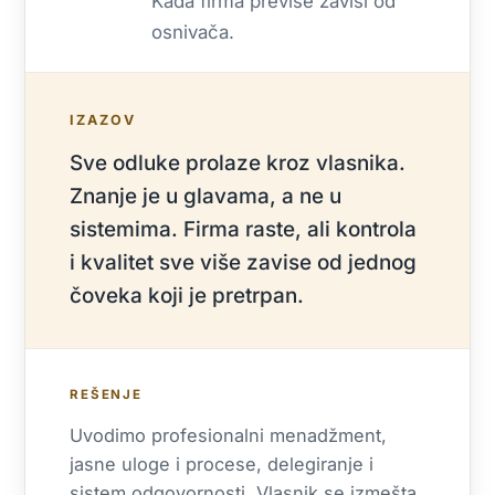
Kada firma previše zavisi od
osnivača.
IZAZOV
Sve odluke prolaze kroz vlasnika.
Znanje je u glavama, a ne u
sistemima. Firma raste, ali kontrola
i kvalitet sve više zavise od jednog
čoveka koji je pretrpan.
REŠENJE
Uvodimo profesionalni menadžment,
jasne uloge i procese, delegiranje i
sistem odgovornosti. Vlasnik se izmešta