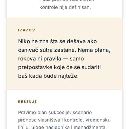
kontrole nije definisan.
IZAZOV
Niko ne zna šta se dešava ako
osnivač sutra zastane. Nema plana,
rokova ni pravila — samo
pretpostavke koje će se sudariti
baš kada bude najteže.
REŠENJE
Pravimo plan sukcesije: scenario
prenosa vlasništva i kontrole, vremensku
liniju, uloge naslednika i menadžmenta,