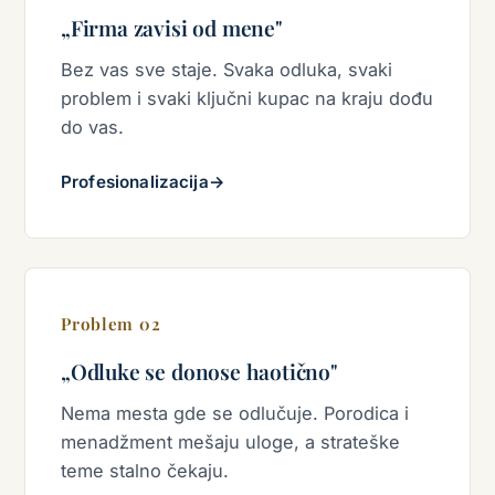
„Firma zavisi od mene"
Bez vas sve staje. Svaka odluka, svaki
problem i svaki ključni kupac na kraju dođu
do vas.
Profesionalizacija
→
Problem 02
„Odluke se donose haotično"
Nema mesta gde se odlučuje. Porodica i
menadžment mešaju uloge, a strateške
teme stalno čekaju.