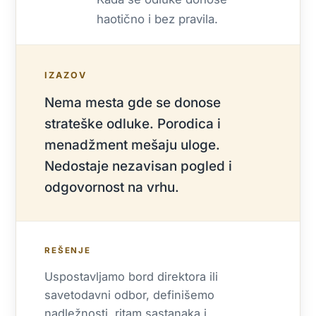
haotično i bez pravila.
IZAZOV
Nema mesta gde se donose
strateške odluke. Porodica i
menadžment mešaju uloge.
Nedostaje nezavisan pogled i
odgovornost na vrhu.
REŠENJE
Uspostavljamo bord direktora ili
savetodavni odbor, definišemo
nadležnosti, ritam sastanaka i