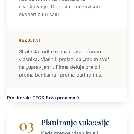
izveštavanje. Donosimo nezavisnu
ekspertizu u salu.
REZULTAT
Strateške odluke imaju jasan forum i
vlasnika. Vlasnik prelazi sa „radim sve"
na „upravljam". Firma deluje zrelo i
prema bankama i prema partnerima.
Prvi korak: FECS Brza procena
→
03
Planiranje sukcesije
Kada prenos vlasništva i