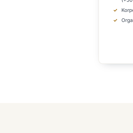
(+5
Korpo
Orga