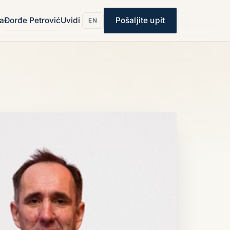
ja
Đorđe Petrović
Uvidi
Pošaljite upit
EN