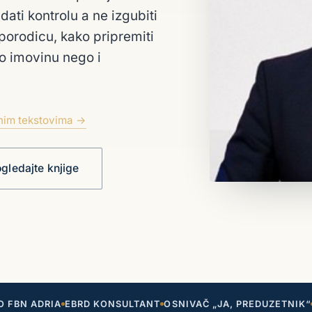
dati kontrolu a ne izgubiti
 porodicu, kako pripremiti
o imovinu nego i
enim tekstovima →
gledajte knjige
O FBN ADRIA
EBRD KONSULTANT
OSNIVAČ „JA, PREDUZETNIK“