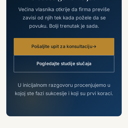
Većina vlasnika otkrije da firma previše
zavisi od njih tek kada požele da se
povuku. Bolji trenutak je sada.
Pošaljite upit za konsultaciju
→
Pogledajte studije slučaja
U inicijalnom razgovoru procenjujemo u
kojoj ste fazi sukcesije i koji su prvi koraci.