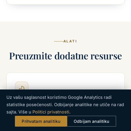
ALATI
Preuzmite dodatne resurse
Uz vašu saglasnost koristimo Google Analytics radi
Dijagnostika porodičnog biznisa
statistike posećenosti. Odbijanje analitike ne utiče na rad
sajta. Više u
Politici privatnosti
.
Brza samoprocena zrelosti firme kroz tri
sistema — biznis, vlasništvo i porodicu.
Prihvatam analitiku
Odbijam analitiku