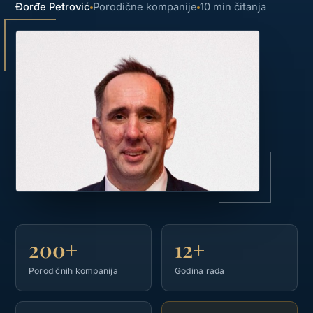
Đorđe Petrović
Porodične kompanije
10 min čitanja
200+
12+
Porodičnih kompanija
Godina rada