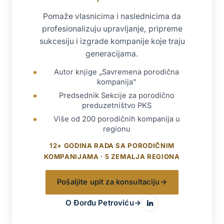
Pomaže vlasnicima i naslednicima da
profesionalizuju upravljanje, pripreme
sukcesiju i izgrade kompanije koje traju
generacijama.
Autor knjige „Savremena porodična
kompanija"
Predsednik Sekcije za porodično
preduzetništvo PKS
Više od 200 porodičnih kompanija u
regionu
12+ GODINA RADA SA PORODIČNIM
KOMPANIJAMA · 5 ZEMALJA REGIONA
Pošaljite upit za konsultaciju
→
O Đorđu Petroviću
→