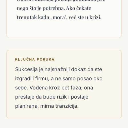
nego što je potrebna. Ako čekate
trenutak kada „mora", već ste u krizi.
KLJUČNA PORUKA
Sukcesija je najsnažniji dokaz da ste
izgradili firmu, a ne samo posao oko
sebe. Vođena kroz pet faza, ona
prestaje da bude rizik i postaje
planirana, mirna tranzicija.