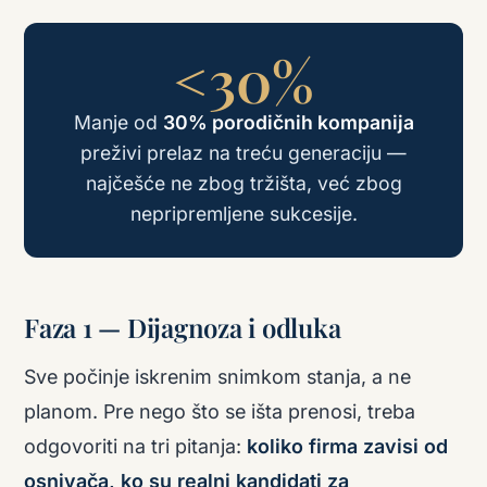
<30%
Manje od
30% porodičnih kompanija
preživi prelaz na treću generaciju —
najčešće ne zbog tržišta, već zbog
nepripremljene sukcesije.
Faza 1 — Dijagnoza i odluka
Sve počinje iskrenim snimkom stanja, a ne
planom. Pre nego što se išta prenosi, treba
odgovoriti na tri pitanja:
koliko firma zavisi od
osnivača, ko su realni kandidati za