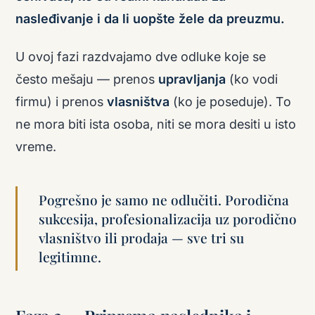
nasleđivanje i da li uopšte žele da preuzmu.
U ovoj fazi razdvajamo dve odluke koje se
često mešaju — prenos
upravljanja
(ko vodi
firmu) i prenos
vlasništva
(ko je poseduje). To
ne mora biti ista osoba, niti se mora desiti u isto
vreme.
Pogrešno je samo ne odlučiti. Porodična
sukcesija, profesionalizacija uz porodično
vlasništvo ili prodaja — sve tri su
legitimne.