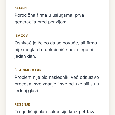
KLIJENT
Porodična firma u uslugama, prva
generacija pred penzijom
IZAZOV
Osnivač je želeo da se povuče, ali firma
nije mogla da funkcioniše bez njega ni
jedan dan.
ŠTA SMO OTKRILI
Problem nije bio naslednik, već odsustvo
procesa: sve znanje i sve odluke bili su u
jednoj glavi.
REŠENJE
Trogodišnji plan sukcesije kroz pet faza