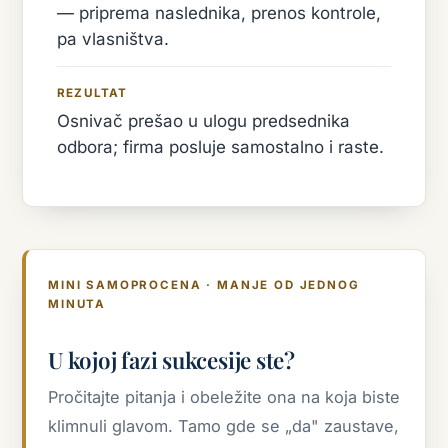
— priprema naslednika, prenos kontrole,
pa vlasništva.
REZULTAT
Osnivač prešao u ulogu predsednika
odbora; firma posluje samostalno i raste.
MINI SAMOPROCENA · MANJE OD JEDNOG
MINUTA
U kojoj fazi sukcesije ste?
Pročitajte pitanja i obeležite ona na koja biste
klimnuli glavom. Tamo gde se „da" zaustave,