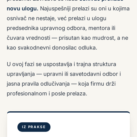
novu ulogu.
Najuspešniji prelazi su oni u kojima
osnivač ne nestaje, već prelazi u ulogu
predsednika upravnog odbora, mentora ili
čuvara vrednosti — prisutan kao mudrost, a ne
kao svakodnevni donosilac odluka.
U ovoj fazi se uspostavlja i trajna struktura
upravljanja — upravni ili savetodavni odbor i
jasna pravila odlučivanja — koja firmu drži
profesionalnom i posle prelaza.
IZ PRAKSE