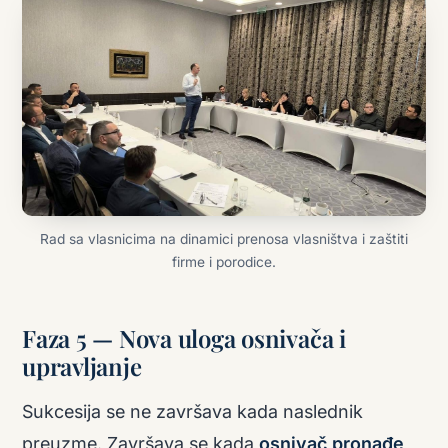
Rad sa vlasnicima na dinamici prenosa vlasništva i zaštiti
firme i porodice.
Faza 5 — Nova uloga osnivača i
upravljanje
Sukcesija se ne završava kada naslednik
preuzme. Završava se kada
osnivač pronađe