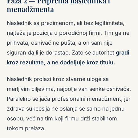
Faza 2 — Priprema naslednika i
menadžmenta
Naslednik sa prezimenom, ali bez legitimiteta,
najteža je pozicija u porodičnoj firmi. Tim ga ne
prihvata, osnivač ne pušta, a on sam nije
siguran da li je dorastao. Zato se autoritet
gradi
kroz rezultate, a ne dodeljuje kroz titulu.
Naslednik prolazi kroz stvarne uloge sa
merljivim ciljevima, najbolje van senke osnivača.
Paralelno se jača profesionalni menadžment, jer
zdrava sukcesija ne oslanja se samo na jednu
osobu, već na tim koji firmu drži stabilnom
tokom prelaza.