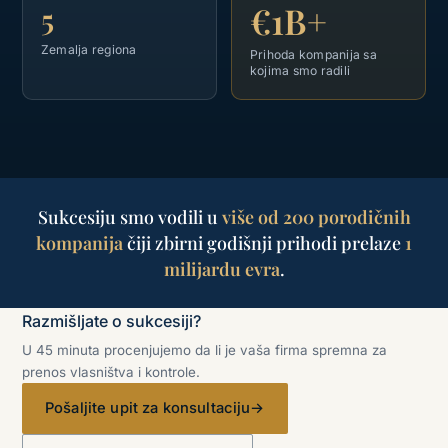
€1B+
5
Zemalja regiona
Prihoda kompanija sa
kojima smo radili
Sukcesiju smo vodili u
više od 200 porodičnih
kompanija
čiji zbirni godišnji prihodi prelaze
1
milijardu evra
.
Razmišljate o sukcesiji?
U 45 minuta procenjujemo da li je vaša firma spremna za
prenos vlasništva i kontrole.
Pošaljite upit za konsultaciju
→