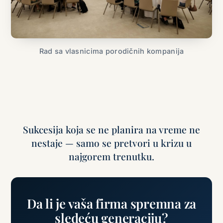
Rad sa vlasnicima porodičnih kompanija
Sukcesija koja se ne planira na vreme ne
nestaje — samo se pretvori u krizu u
najgorem trenutku.
Da li je vaša firma spremna za
sledeću generaciju?