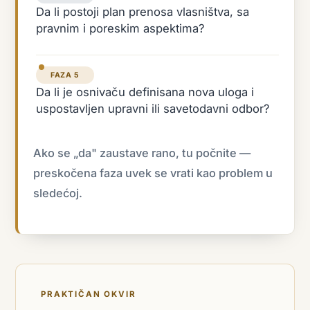
Da li postoji plan prenosa vlasništva, sa
pravnim i poreskim aspektima?
FAZA 5
Da li je osnivaču definisana nova uloga i
uspostavljen upravni ili savetodavni odbor?
Ako se „da" zaustave rano, tu počnite —
preskočena faza uvek se vrati kao problem u
sledećoj.
PRAKTIČAN OKVIR