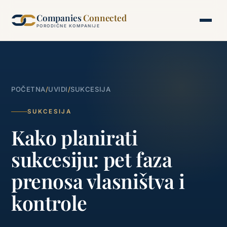
Companies
Connected
PORODIČNE KOMPANIJE
POČETNA
/
UVIDI
/
SUKCESIJA
SUKCESIJA
Kako planirati
sukcesiju: pet faza
prenosa vlasništva i
kontrole