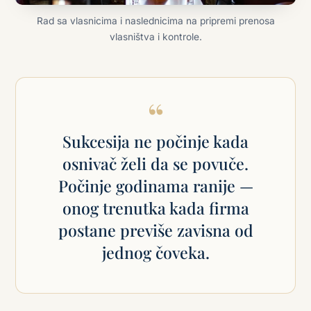
Rad sa vlasnicima i naslednicima na pripremi prenosa
vlasništva i kontrole.
“
Sukcesija ne počinje kada
osnivač želi da se povuče.
Počinje godinama ranije —
onog trenutka kada firma
postane previše zavisna od
jednog čoveka.