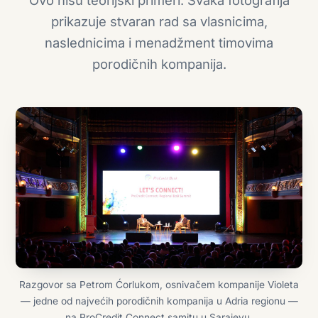
prikazuje stvaran rad sa vlasnicima,
naslednicima i menadžment timovima
porodičnih kompanija.
Razgovor sa Petrom Ćorlukom, osnivačem kompanije Violeta
— jedne od najvećih porodičnih kompanija u Adria regionu —
na ProCredit Connect samitu u Sarajevu.