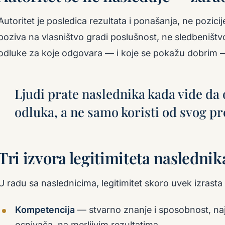
Autoritet je posledica rezultata i ponašanja, ne pozicij
poziva na vlasništvo gradi poslušnost, ne sledbeništvo
odluke za koje odgovara — i koje se pokažu dobrim — 
Ljudi prate naslednika kada vide da 
odluka, a ne samo koristi od svog p
Tri izvora legitimiteta naslednik
U radu sa naslednicima, legitimitet skoro uvek izrasta i
Kompetencija
— stvarno znanje i sposobnost, na
osnivača, na merljivim rezultatima.