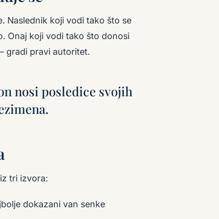
e. Naslednik koji vodi tako što se
. Onaj koji vodi tako što donosi
gradi pravi autoritet.
on nosi posledice svojih
rezimena.
a
z tri izvora:
jbolje dokazani van senke