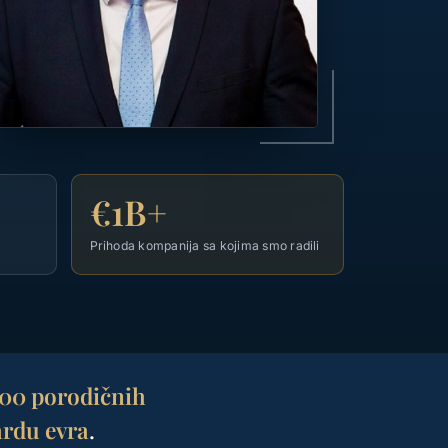
€1B+
Prihoda kompanija sa kojima smo radili
200 porodičnih
ardu evra
.