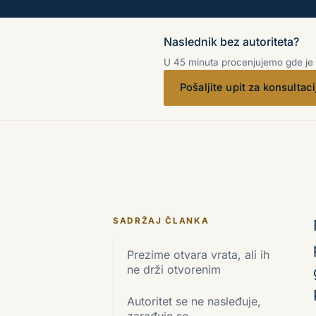
Naslednik bez autoriteta?
U 45 minuta procenjujemo gde je v
Pošaljite upit za konsultaci
SADRŽAJ ČLANKA
Prezime otvara vrata, ali ih
ne drži otvorenim
Autoritet se ne nasleđuje,
zarađuje se