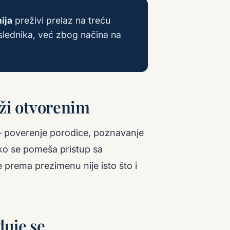
ija
preživi prelaz na treću
lednika, već zbog načina na
rži otvorenim
 — poverenje porodice, poznavanje
ako se pomeša pristup sa
 prema prezimenu nije isto što i
đuje se