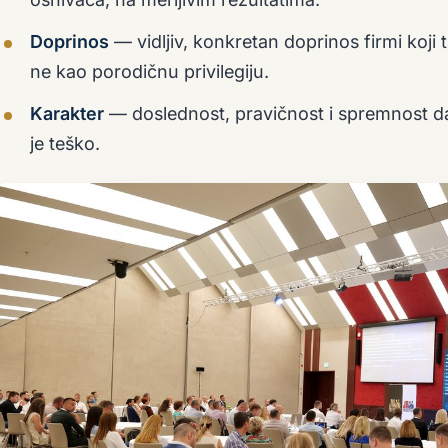
Doprinos
— vidljiv, konkretan doprinos firmi koji
ne kao porodičnu privilegiju.
Karakter
— doslednost, pravičnost i spremnost d
je teško.