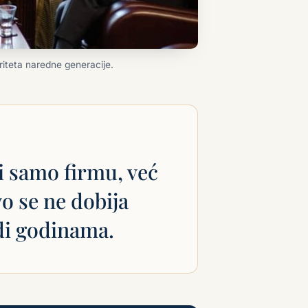
riteta naredne generacije.
i samo firmu, već
o se ne dobija
di godinama.