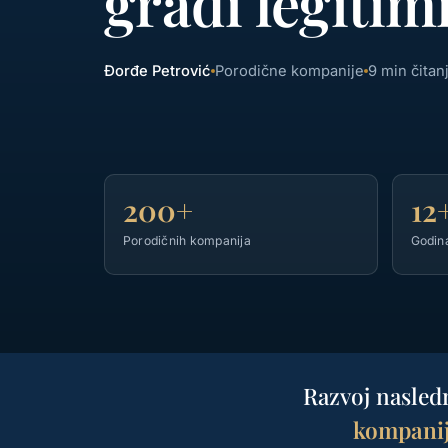
gradi legitimi
Đorđe Petrović
Porodične kompanije
9 min čitan
200+
12
Porodičnih kompanija
Godin
Razvoj nasledn
kompani