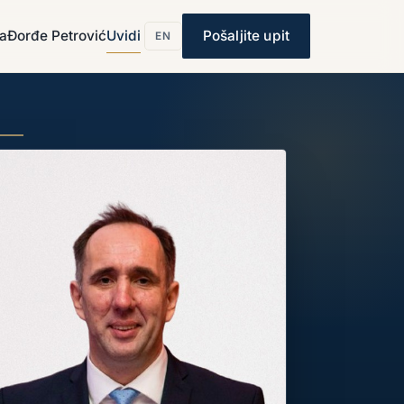
ja
Đorđe Petrović
Uvidi
Pošaljite upit
EN