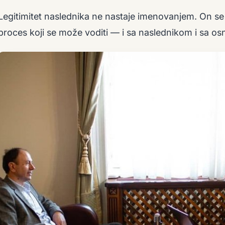
Legitimitet naslednika ne nastaje imenovanjem. On se g
proces koji se može voditi — i sa naslednikom i sa o