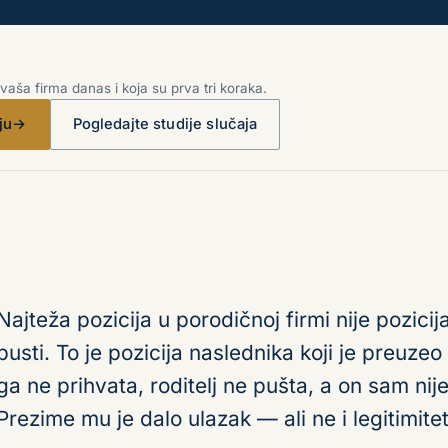
aša firma danas i koja su prva tri koraka.
ju
→
Pogledajte studije slučaja
Najteža pozicija u porodičnoj firmi nije pozicij
pusti. To je pozicija naslednika koji je preuzeo t
ga ne prihvata, roditelj ne pušta, a on sam nije
Prezime mu je dalo ulazak — ali ne i legitimitet