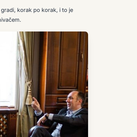
radi, korak po korak, i to je
snivačem.