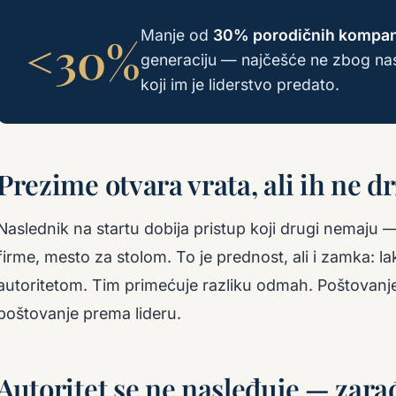
Manje od
30% porodičnih kompan
<30%
generaciju — najčešće ne zbog nas
koji im je liderstvo predato.
Prezime otvara vrata, ali ih ne d
Naslednik na startu dobija pristup koji drugi nemaju
firme, mesto za stolom. To je prednost, ali i zamka: l
autoritetom. Tim primećuje razliku odmah. Poštovanje
poštovanje prema lideru.
Autoritet se ne nasleđuje — zara