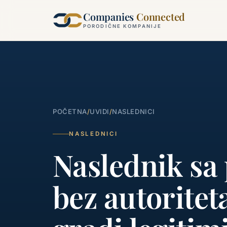
Companies
Connected
PORODIČNE KOMPANIJE
POČETNA
/
UVIDI
/
NASLEDNICI
NASLEDNICI
Naslednik sa
bez autoritet