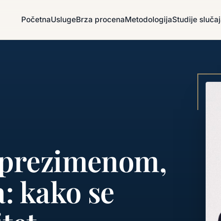
Početna
Usluge
Brza procena
Metodologija
Studije sluča
 prezimenom,
a: kako se