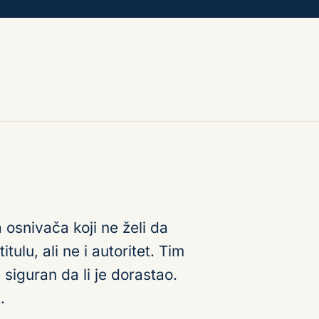
a osnivača koji ne želi da
itulu, ali ne i autoritet. Tim
 siguran da li je dorastao.
.