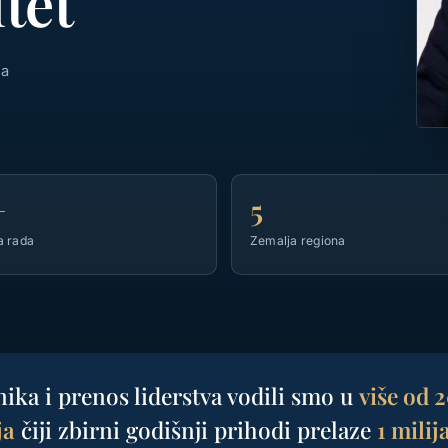
tet
ja
+
5
a rada
Zemalja regiona
ika i prenos liderstva vodili smo u
više od 
ja
čiji zbirni godišnji prihodi prelaze
1 milij